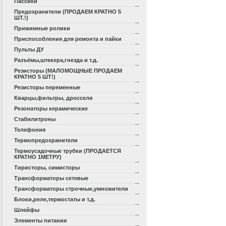
Пассики
Предохранители (ПРОДАЕМ КРАТНО 5
ШТ.!)
Прижимные ролики
Приспособления для ремонта и пайки
Пульты ДУ
Разъёмы,штекера,гнезда и т.д.
Резисторы (МАЛОМОЩНЫЕ ПРОДАЕМ
КРАТНО 5 ШТ!)
Резисторы переменные
Кварцы,фильтры, дросселя
Резонаторы керамические
Стабилитроны
Телефония
Термопредохранители
Термоусадочные трубки (ПРОДАЕТСЯ
КРАТНО 1МЕТРУ)
Тиристоры, симисторы
Трансформаторы сетевые
Трансформаторы строчные,умножители
Блоки,реле,термостаты и т.д.
Шлейфы
Элементы питания