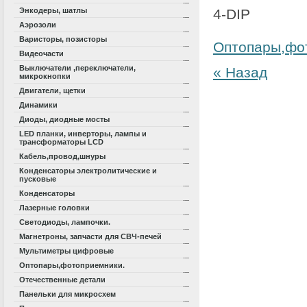
Энкодеры, шатлы
4-DIP
Аэрозоли
Варисторы, позисторы
Оптопары,фо
Видеочасти
Выключатели ,переключатели,
« Назад
микрокнопки
Двигатели, щетки
Динамики
Диоды, диодные мосты
LED планки, инверторы, лампы и
трансформаторы LCD
Кабель,провод,шнуры
Конденсаторы электролитические и
пусковые
Конденсаторы
Лазерные головки
Светодиоды, лампочки.
Магнетроны, запчасти для СВЧ-печей
Мультиметры цифровые
Оптопары,фотоприемники.
Отечественные детали
Панельки для микросхем