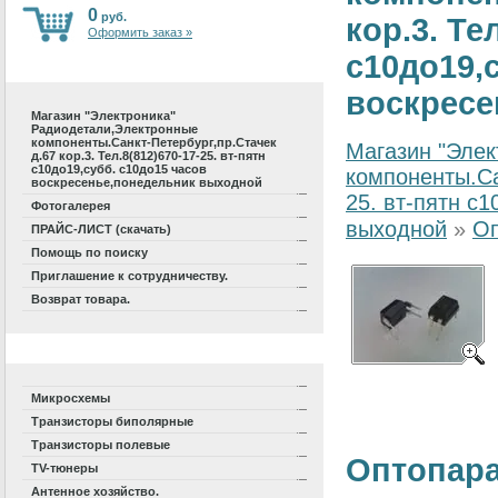
0
руб.
кор.3. Те
Оформить заказ »
с10до19,
воскресе
Магазин "Электроника"
Радиодетали,Электронные
компоненты.Санкт-Петербург,пр.Стачек
Магазин "Элек
д.67 кор.3. Тел.8(812)670-17-25. вт-пятн
с10до19,субб. с10до15 часов
компоненты.Са
воскресенье,понедельник выходной
25. вт-пятн с
Фотогалерея
выходной
»
Оп
ПРАЙС-ЛИСТ (скачать)
Помощь по поиску
Приглашение к сотрудничеству.
Возврат товара.
Микросхемы
Транзисторы биполярные
Транзисторы полевые
Оптопар
TV-тюнеры
Антенное хозяйство.