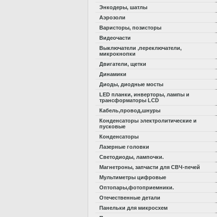
Энкодеры, шатлы
Аэрозоли
Варисторы, позисторы
Видеочасти
Выключатели ,переключатели,
микрокнопки
Двигатели, щетки
Динамики
Диоды, диодные мосты
LED планки, инверторы, лампы и
трансформаторы LCD
Кабель,провод,шнуры
Конденсаторы электролитические и
пусковые
Конденсаторы
Лазерные головки
Светодиоды, лампочки.
Магнетроны, запчасти для СВЧ-печей
Мультиметры цифровые
Оптопары,фотоприемники.
Отечественные детали
Панельки для микросхем