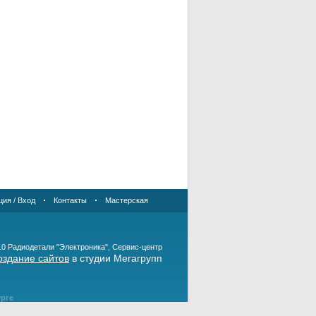
ция / Вход
Контакты
Мастерская
10 Радиодетали "Электроника", Сервис-центр
оздание сайтов
в студии Мегагрупп
урге