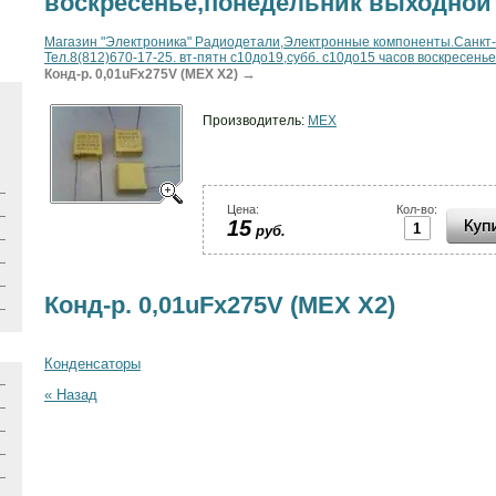
воскресенье,понедельник выходной
Магазин "Электроника" Радиодетали,Электронные компоненты.Санкт-Пе
Тел.8(812)670-17-25. вт-пятн с10до19,субб. с10до15 часов воскресен
→
Конд-р. 0,01uFx275V (MEX X2)
Производитель:
MEX
Цена:
Кол-во:
15
руб.
Конд-р. 0,01uFx275V (MEX X2)
Конденсаторы
« Назад