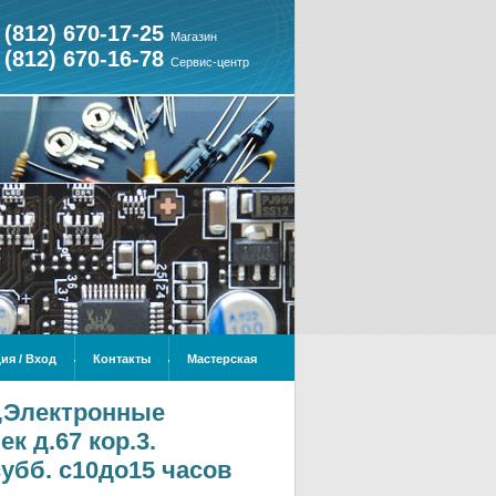
 (812) 670-17-25
Магазин
 (812) 670-16-78
Сервис-центр
ия / Вход
Контакты
Мастерская
и,Электронные
к д.67 кор.3.
,субб. с10до15 часов