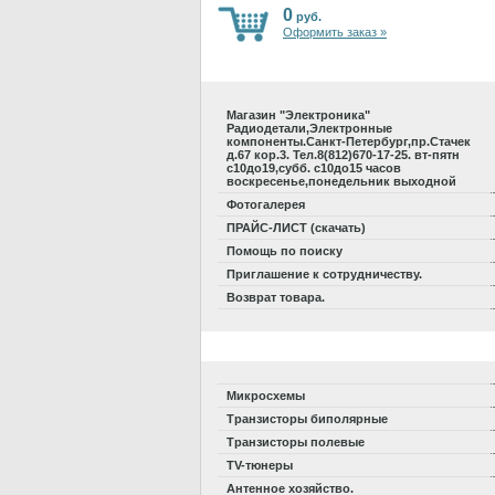
0
руб.
Оформить заказ »
Магазин "Электроника"
Радиодетали,Электронные
компоненты.Санкт-Петербург,пр.Стачек
д.67 кор.3. Тел.8(812)670-17-25. вт-пятн
с10до19,субб. с10до15 часов
воскресенье,понедельник выходной
Фотогалерея
ПРАЙС-ЛИСТ (скачать)
Помощь по поиску
Приглашение к сотрудничеству.
Возврат товара.
Микросхемы
Транзисторы биполярные
Транзисторы полевые
TV-тюнеры
Антенное хозяйство.