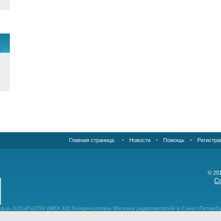
Главная страница.
Новости
Помощь
Регистра
© 20
С
д-р. 0,01uFx275V (MEX X2) Конденсаторы Магазин радиодеталей в Санкт-Петерб