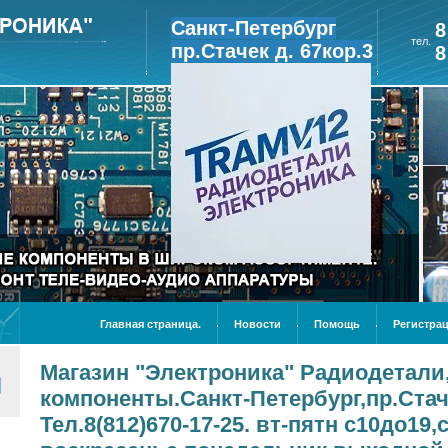
Санкт-Петербург
8
тел.
пр.Стачек д. 67кор.3
8
Главная страница.
Новости
Помощь
Регистрац
Магазин "Электроника" Радиодетал
компоненты.Санкт-Петербург,пр.Стаче
Тел.8(812)670-17-25. вт-пятн с10до19