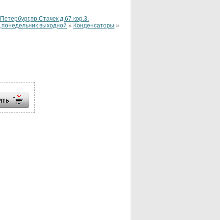
тербург,пр.Стачек д.67 кор.3.
ье,понедельник выходной
»
Конденсаторы
»