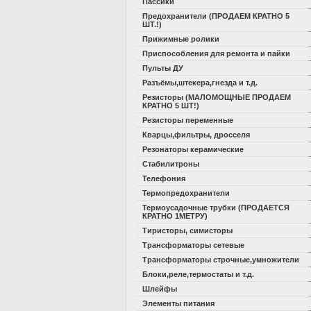
Пассики
Предохранители (ПРОДАЕМ КРАТНО 5
ШТ.!)
Прижимные ролики
Приспособления для ремонта и пайки
Пульты ДУ
Разъёмы,штекера,гнезда и т.д.
Резисторы (МАЛОМОЩНЫЕ ПРОДАЕМ
КРАТНО 5 ШТ!)
Резисторы переменные
Кварцы,фильтры, дросселя
Резонаторы керамические
Стабилитроны
Телефония
Термопредохранители
Термоусадочные трубки (ПРОДАЕТСЯ
КРАТНО 1МЕТРУ)
Тиристоры, симисторы
Трансформаторы сетевые
Трансформаторы строчные,умножители
Блоки,реле,термостаты и т.д.
Шлейфы
Элементы питания