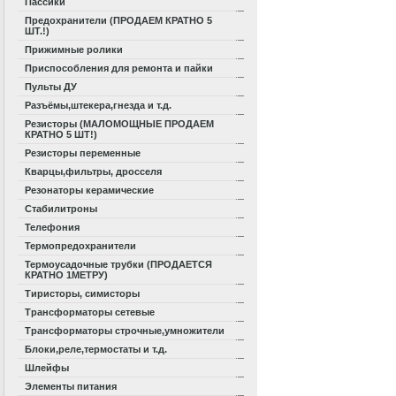
Пассики
Предохранители (ПРОДАЕМ КРАТНО 5
ШТ.!)
Прижимные ролики
Приспособления для ремонта и пайки
Пульты ДУ
Разъёмы,штекера,гнезда и т.д.
Резисторы (МАЛОМОЩНЫЕ ПРОДАЕМ
КРАТНО 5 ШТ!)
Резисторы переменные
Кварцы,фильтры, дросселя
Резонаторы керамические
Стабилитроны
Телефония
Термопредохранители
Термоусадочные трубки (ПРОДАЕТСЯ
КРАТНО 1МЕТРУ)
Тиристоры, симисторы
Трансформаторы сетевые
Трансформаторы строчные,умножители
Блоки,реле,термостаты и т.д.
Шлейфы
Элементы питания