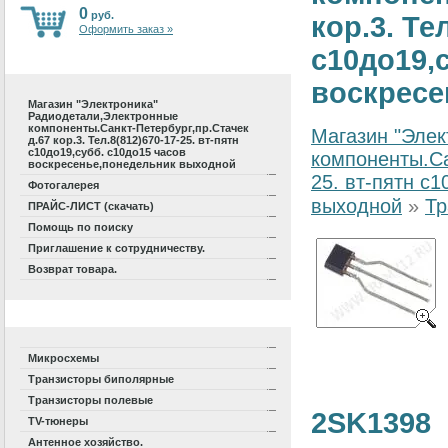
0
руб.
кор.3. Те
Оформить заказ »
с10до19,
воскресе
Магазин "Электроника"
Радиодетали,Электронные
компоненты.Санкт-Петербург,пр.Стачек
Магазин "Элек
д.67 кор.3. Тел.8(812)670-17-25. вт-пятн
с10до19,субб. с10до15 часов
компоненты.Са
воскресенье,понедельник выходной
25. вт-пятн с
Фотогалерея
выходной
»
Тр
ПРАЙС-ЛИСТ (скачать)
Помощь по поиску
Приглашение к сотрудничеству.
Возврат товара.
Микросхемы
Транзисторы биполярные
Транзисторы полевые
2SK1398
TV-тюнеры
Антенное хозяйство.