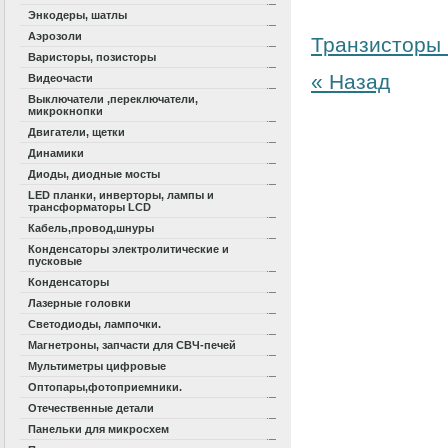
Энкодеры, шатлы
Аэрозоли
Транзисторы
Варисторы, позисторы
« Назад
Видеочасти
Выключатели ,переключатели,
микрокнопки
Двигатели, щетки
Динамики
Диоды, диодные мосты
LED планки, инверторы, лампы и
трансформаторы LCD
Кабель,провод,шнуры
Конденсаторы электролитические и
пусковые
Конденсаторы
Лазерные головки
Светодиоды, лампочки.
Магнетроны, запчасти для СВЧ-печей
Мультиметры цифровые
Оптопары,фотоприемники.
Отечественные детали
Панельки для микросхем