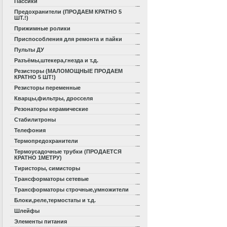
Пассики
Предохранители (ПРОДАЕМ КРАТНО 5
ШТ.!)
Прижимные ролики
Приспособления для ремонта и пайки
Пульты ДУ
Разъёмы,штекера,гнезда и т.д.
Резисторы (МАЛОМОЩНЫЕ ПРОДАЕМ
КРАТНО 5 ШТ!)
Резисторы переменные
Кварцы,фильтры, дросселя
Резонаторы керамические
Стабилитроны
Телефония
Термопредохранители
Термоусадочные трубки (ПРОДАЕТСЯ
КРАТНО 1МЕТРУ)
Тиристоры, симисторы
Трансформаторы сетевые
Трансформаторы строчные,умножители
Блоки,реле,термостаты и т.д.
Шлейфы
Элементы питания