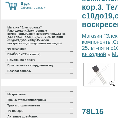
0
руб.
кор.3. Те
Оформить заказ »
с10до19,
воскресе
Магазин "Электроника"
Радиодетали,Электронные
компоненты.Санкт-Петербург,пр.Стачек
Магазин "Элек
д.67 кор.3. Тел.8(812)670-17-25. вт-пятн
с10до19,субб. с10до15 часов
компоненты.Са
воскресенье,понедельник выходной
25. вт-пятн с
Фотогалерея
выходной
»
М
ПРАЙС-ЛИСТ (скачать)
Помощь по поиску
Приглашение к сотрудничеству.
Возврат товара.
Микросхемы
Транзисторы биполярные
Транзисторы полевые
78L15
TV-тюнеры
Антенное хозяйство.