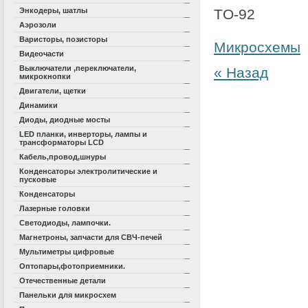
Энкодеры, шатлы
TO-92
Аэрозоли
Варисторы, позисторы
Микросхемы
Видеочасти
Выключатели ,переключатели,
« Назад
микрокнопки
Двигатели, щетки
Динамики
Диоды, диодные мосты
LED планки, инверторы, лампы и
трансформаторы LCD
Кабель,провод,шнуры
Конденсаторы электролитические и
пусковые
Конденсаторы
Лазерные головки
Светодиоды, лампочки.
Магнетроны, запчасти для СВЧ-печей
Мультиметры цифровые
Оптопары,фотоприемники.
Отечественные детали
Панельки для микросхем