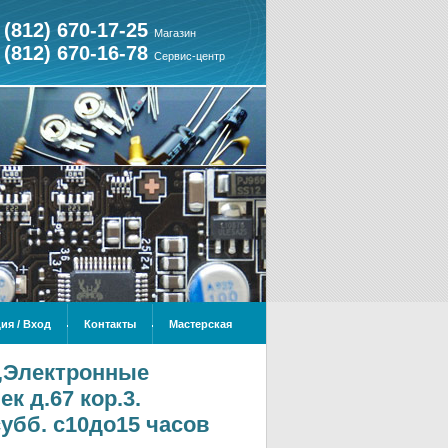
 (812) 670-17-25
Магазин
 (812) 670-16-78
Сервис-центр
ия / Вход
Контакты
Мастерская
и,Электронные
к д.67 кор.3.
,субб. с10до15 часов