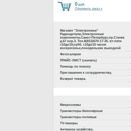
0
руб.
Оформить заказ »
Магазин "Электроника"
Радиодетали,Электронные
компоненты.Санкт-Петербург,пр.Стачек
д.67 кор.3. Тел.8(812)670-17-25. вт-пятн
с10до19,субб. с10до15 часов
воскресенье,понедельник выходной
Фотогалерея
ПРАЙС-ЛИСТ (скачать)
Помощь по поиску
Приглашение к сотрудничеству.
Возврат товара.
Микросхемы
Транзисторы биполярные
Транзисторы полевые
TV-тюнеры
Антенное хозяйство.