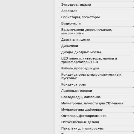
Энкодеры, шатлы
Аэрозоли
Варисторы, позисторы
Видеочасти
Выключатели ,переключатели,
микрокнопки
Двигатели, щетки
Динамики
Диоды, диодные мосты
LED планки, инверторы, лампы и
трансформаторы LCD
Кабель,провод,шнуры
Конденсаторы электролитические и
пусковые
Конденсаторы
Лазерные головки
Светодиоды, лампочки.
Магнетроны, запчасти для СВЧ-печей
Мультиметры цифровые
Оптопары,фотоприемники.
Отечественные детали
Панельки для микросхем