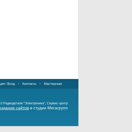
ция / Вход
Контакты
Мастерская
10 Радиодетали "Электроника", Сервис-центр
оздание сайтов
в студии Мегагрупп