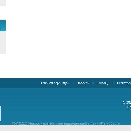
Главная страница.
Новости
Помощь
Регистра
© 20
С
TDA6111Q Микросхемы Магазин радиодеталей в Санкт-Петербурге