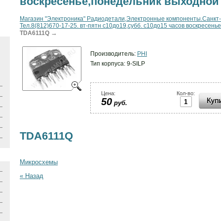
воскресенье,понедельник выходной
Магазин "Электроника" Радиодетали,Электронные компоненты.Санкт-Пе
Тел.8(812)670-17-25. вт-пятн с10до19,субб. с10до15 часов воскресен
→
TDA6111Q
Производитель:
PHI
Тип корпуса: 9-SILP
Цена:
Кол-во:
50
руб.
TDA6111Q
Микросхемы
« Назад