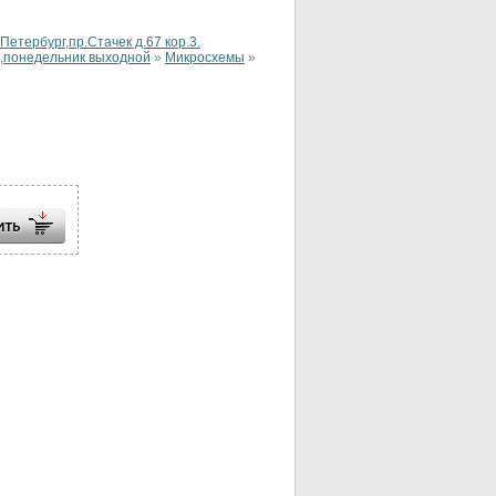
тербург,пр.Стачек д.67 кор.3.
ье,понедельник выходной
»
Микросхемы
»