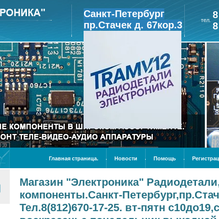
Санкт-Петербург
8
тел.
пр.Стачек д. 67кор.3
8
Главная страница.
Новости
Помощь
Регистрац
Магазин "Электроника" Радиодетал
компоненты.Санкт-Петербург,пр.Стаче
Тел.8(812)670-17-25. вт-пятн с10до19