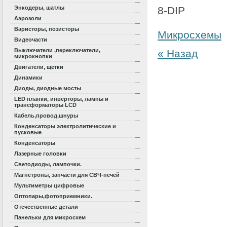
Энкодеры, шатлы
8-DIP
Аэрозоли
Варисторы, позисторы
Микросхемы
Видеочасти
Выключатели ,переключатели,
« Назад
микрокнопки
Двигатели, щетки
Динамики
Диоды, диодные мосты
LED планки, инверторы, лампы и
трансформаторы LCD
Кабель,провод,шнуры
Конденсаторы электролитические и
пусковые
Конденсаторы
Лазерные головки
Светодиоды, лампочки.
Магнетроны, запчасти для СВЧ-печей
Мультиметры цифровые
Оптопары,фотоприемники.
Отечественные детали
Панельки для микросхем