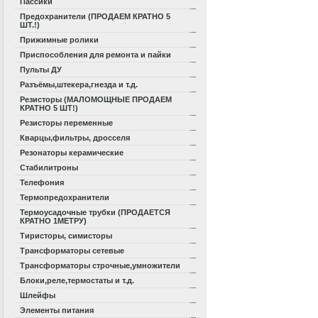
Пассики
Предохранители (ПРОДАЕМ КРАТНО 5
ШТ.!)
Прижимные ролики
Приспособления для ремонта и пайки
Пульты ДУ
Разъёмы,штекера,гнезда и т.д.
Резисторы (МАЛОМОЩНЫЕ ПРОДАЕМ
КРАТНО 5 ШТ!)
Резисторы переменные
Кварцы,фильтры, дросселя
Резонаторы керамические
Стабилитроны
Телефония
Термопредохранители
Термоусадочные трубки (ПРОДАЕТСЯ
КРАТНО 1МЕТРУ)
Тиристоры, симисторы
Трансформаторы сетевые
Трансформаторы строчные,умножители
Блоки,реле,термостаты и т.д.
Шлейфы
Элементы питания