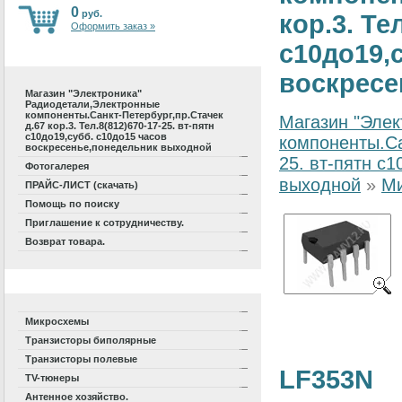
0
руб.
кор.3. Те
Оформить заказ »
с10до19,
воскресе
Магазин "Электроника"
Радиодетали,Электронные
компоненты.Санкт-Петербург,пр.Стачек
Магазин "Элек
д.67 кор.3. Тел.8(812)670-17-25. вт-пятн
с10до19,субб. с10до15 часов
компоненты.Са
воскресенье,понедельник выходной
25. вт-пятн с
Фотогалерея
выходной
»
М
ПРАЙС-ЛИСТ (скачать)
Помощь по поиску
Приглашение к сотрудничеству.
Возврат товара.
Микросхемы
Транзисторы биполярные
Транзисторы полевые
LF353N
TV-тюнеры
Антенное хозяйство.