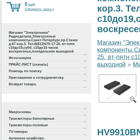
0
руб.
кор.3. Те
Оформить заказ »
с10до19,
воскресе
Магазин "Электроника"
Радиодетали,Электронные
компоненты.Санкт-Петербург,пр.Стачек
Магазин "Элек
д.67 кор.3. Тел.8(812)670-17-25. вт-пятн
с10до19,субб. с10до15 часов
компоненты.Са
воскресенье,понедельник выходной
25. вт-пятн с
Фотогалерея
выходной
»
М
ПРАЙС-ЛИСТ (скачать)
Помощь по поиску
Приглашение к сотрудничеству.
Возврат товара.
Микросхемы
Транзисторы биполярные
Транзисторы полевые
HV9910BN
TV-тюнеры
Антенное хозяйство.