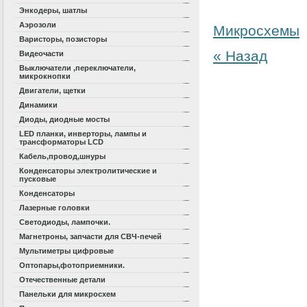
Энкодеры, шатлы
Аэрозоли
Микросхемы
Варисторы, позисторы
« Назад
Видеочасти
Выключатели ,переключатели,
микрокнопки
Двигатели, щетки
Динамики
Диоды, диодные мосты
LED планки, инверторы, лампы и
трансформаторы LCD
Кабель,провод,шнуры
Конденсаторы электролитические и
пусковые
Конденсаторы
Лазерные головки
Светодиоды, лампочки.
Магнетроны, запчасти для СВЧ-печей
Мультиметры цифровые
Оптопары,фотоприемники.
Отечественные детали
Панельки для микросхем