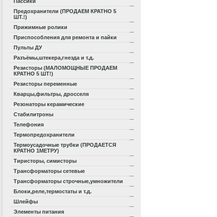
Пассики
Предохранители (ПРОДАЕМ КРАТНО 5
ШТ.!)
Прижимные ролики
Приспособления для ремонта и пайки
Пульты ДУ
Разъёмы,штекера,гнезда и т.д.
Резисторы (МАЛОМОЩНЫЕ ПРОДАЕМ
КРАТНО 5 ШТ!)
Резисторы переменные
Кварцы,фильтры, дросселя
Резонаторы керамические
Стабилитроны
Телефония
Термопредохранители
Термоусадочные трубки (ПРОДАЕТСЯ
КРАТНО 1МЕТРУ)
Тиристоры, симисторы
Трансформаторы сетевые
Трансформаторы строчные,умножители
Блоки,реле,термостаты и т.д.
Шлейфы
Элементы питания